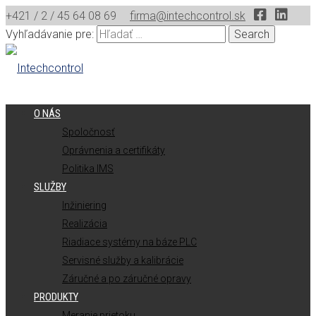
+421 / 2 / 45 64 08 69
firma@intechcontrol.sk
Vyhľadávanie pre:
O NÁS
Spoločnosť
Oprávnenia a certifikáty
Politika IMS
SLUŽBY
Inžiniering
Realizácia
Riadiace systémy na báze PLC
Servisné služby a kalibrácie
Záručné a po záručné opravy
PRODUKTY
Meranie prietoku