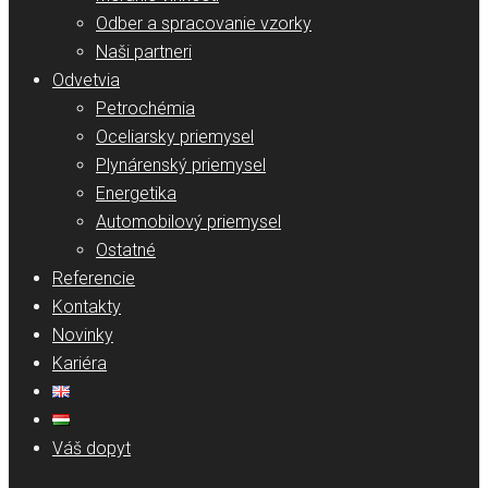
Odber a spracovanie vzorky
Naši partneri
Odvetvia
Petrochémia
Oceliarsky priemysel
Plynárenský priemysel
Energetika
Automobilový priemysel
Ostatné
Referencie
Kontakty
Novinky
Kariéra
Váš dopyt