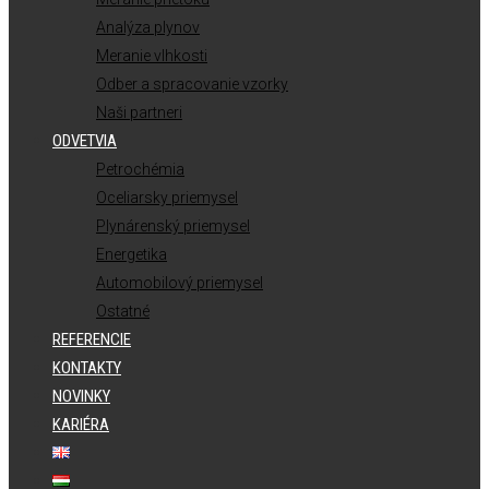
Analýza plynov
Meranie vlhkosti
Odber a spracovanie vzorky
Naši partneri
ODVETVIA
Petrochémia
Oceliarsky priemysel
Plynárenský priemysel
Energetika
Automobilový priemysel
Ostatné
REFERENCIE
KONTAKTY
NOVINKY
KARIÉRA