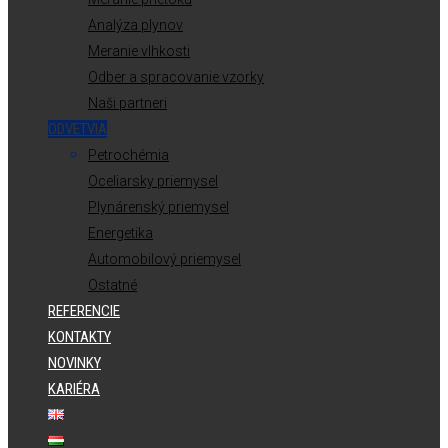
Analýza plynov
Meranie vlhkosti
Odber a spracovanie vzorky
Naši partneri
ODVETVIA
Petrochémia
Oceliarsky priemysel
Plynárenský priemysel
Energetika
Automobilový priemysel
Ostatné
REFERENCIE
KONTAKTY
NOVINKY
KARIÉRA