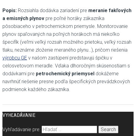
Popis:
Rozsiahla dodávka zariadení pre
meranie fakľových
a emisných plynov
pre poľné horáky zákazníka
pôsobiaceho v petrochemickom priemysle. Monitorovanie
plynov spaľovaných na poľných horákoch má niekoľko
špecifík (veľmi veľký rozsah možného prietoku, veľký rozsah
tlaku, neznáme zloženie meraného plynu…), pričom riešenia
výrobcu GE
v našom zastúpení predstavujú špičku v
celosvetovom meradle. Vďaka dlhoročným skúsenostiam s
dodávkami pre
petrochemický priemysel
dokážeme
navrhnúť riešenie presne podľa špecifických prevádzkových
podmienok každého zákazníka.
VYHĽADÁVANIE
Vyhľadávanie pre: