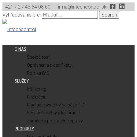
+421 / 2 / 45 64 08 69
firma@intechcontrol.sk
Vyhľadávanie pre:
O NÁS
Spoločnosť
Oprávnenia a certifikáty
Politika IMS
SLUŽBY
Inžiniering
Realizácia
Riadiace systémy na báze PLC
Servisné služby a kalibrácie
Záručné a po záručné opravy
PRODUKTY
Meranie prietoku