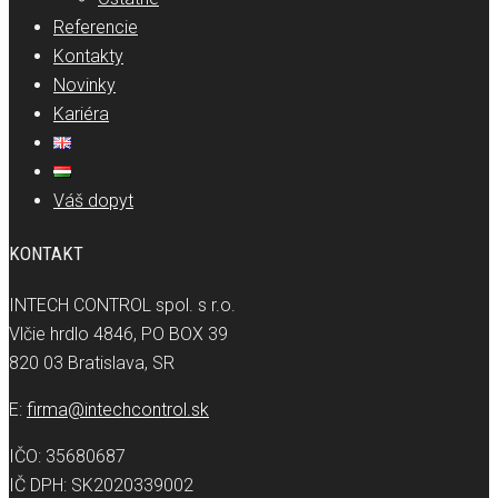
Referencie
Kontakty
Novinky
Kariéra
Váš dopyt
KONTAKT
INTECH CONTROL spol. s r.o.
Vlčie hrdlo 4846, PO BOX 39
820 03 Bratislava, SR
E:
firma@intechcontrol.sk
IČO: 35680687
IČ DPH: SK2020339002