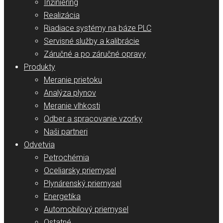
Inžiniering
Realizácia
Riadiace systémy na báze PLC
Servisné služby a kalibrácie
Záručné a po záručné opravy
Produkty
Meranie prietoku
Analýza plynov
Meranie vlhkosti
Odber a spracovanie vzorky
Naši partneri
Odvetvia
Petrochémia
Oceliarsky priemysel
Plynárenský priemysel
Energetika
Automobilový priemysel
Ostatné