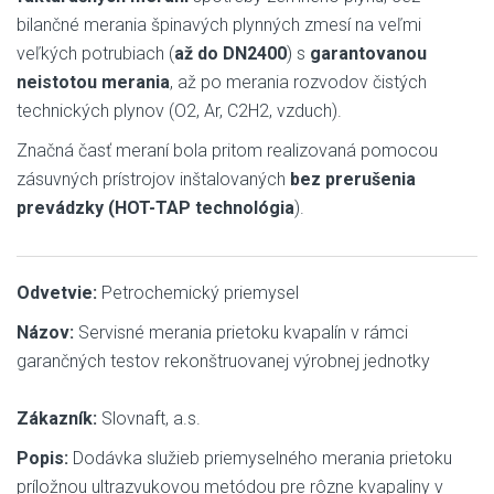
bilančné merania špinavých plynných zmesí na veľmi
veľkých potrubiach (
až do DN2400
) s
garantovanou
neistotou merania
, až po merania rozvodov čistých
technických plynov (O2, Ar, C2H2, vzduch).
Značná časť meraní bola pritom realizovaná pomocou
zásuvných prístrojov inštalovaných
bez prerušenia
prevádzky (HOT-TAP technológia
).
Odvetvie:
Petrochemický priemysel
Názov:
Servisné merania prietoku kvapalín v rámci
garančných testov rekonštruovanej výrobnej jednotky
Zákazník:
Slovnaft, a.s.
Popis:
Dodávka služieb priemyselného merania prietoku
príložnou ultrazvukovou metódou pre rôzne kvapaliny v