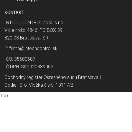
KONTAKT
INTECH CONTROL spol. s r.o.
Vlčie hrdlo 4846, PO BOX 39
820 03 Bratislava, SR
E:
firma@intechcontrol.sk
IČO: 35680687
IČ DPH: SK2020339002
Obchodný register Okresného súdu Bratislava I
Oddiel: Sro, Vložka číslo: 10117/B
Top