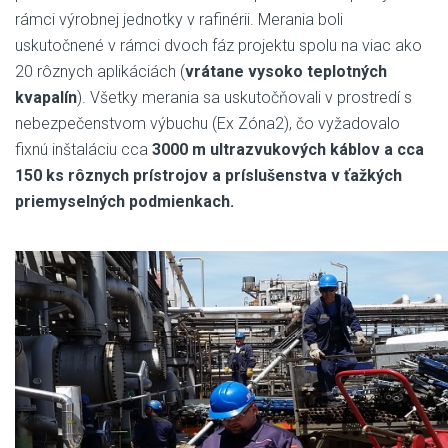
rámci výrobnej jednotky v rafinérii. Merania boli
uskutočnené v rámci dvoch fáz projektu spolu na viac ako
20 rôznych aplikáciách (
vrátane vysoko teplotných
kvapalín
). Všetky merania sa uskutočňovali v prostredí s
nebezpečenstvom výbuchu (Ex Zóna2), čo vyžadovalo
fixnú inštaláciu cca
3000 m ultrazvukových káblov a cca
150 ks rôznych prístrojov a príslušenstva v ťažkých
priemyselných podmienkach.