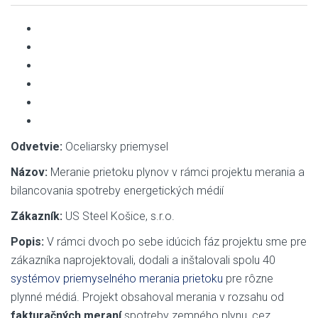
Odvetvie:
Oceliarsky priemysel
Názov:
Meranie prietoku plynov v rámci projektu merania a
bilancovania spotreby energetických médií
Zákazník:
US Steel Košice, s.r.o.
Popis:
V rámci dvoch po sebe idúcich fáz projektu sme pre
zákazníka naprojektovali, dodali a inštalovali spolu 40
systémov priemyselného merania prietoku
pre rôzne
plynné médiá. Projekt obsahoval merania v rozsahu od
fakturačných meraní
spotreby zemného plynu, cez