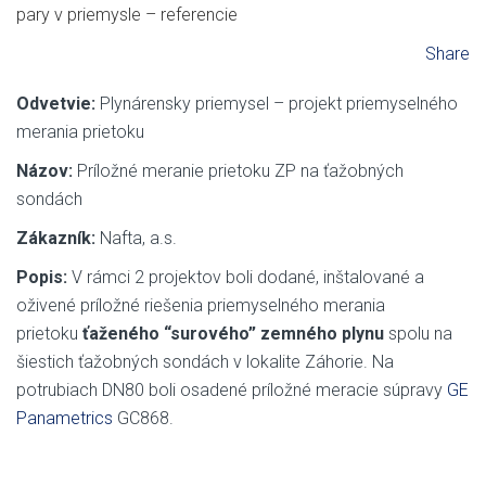
pary v priemysle – referencie
Share
Odvetvie:
Plynárensky priemysel – projekt priemyselného
merania prietoku
Názov:
Príložné meranie prietoku ZP na ťažobných
sondách
Zákazník:
Nafta, a.s.
Popis:
V rámci 2 projektov boli dodané, inštalované a
oživené príložné riešenia priemyselného merania
prietoku
ťaženého “surového” zemného plynu
spolu na
šiestich ťažobných sondách v lokalite Záhorie. Na
potrubiach DN80 boli osadené príložné meracie súpravy
GE
Panametrics
GC868.