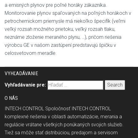
a emisných plynov pre poľné horáky zákazníka.
Monitorovanie plynov spaľovaných na poľných horákoch v
petrochemickom priemysle má niekoľko špecifík (veľmi
veľký rozsah možného prietoku, veľký rozsah tlaku,
neznáme zloženie meraného plynu, …), pričom riešenia
výrobcu GE v našom zastúpení predstavujú špičku v
celosvetovom meradle.
VYHĽADÁVANIE
Vyhľadávanie pre:
O NÁS
INTECH CONTROL Spoločnosť INTECH CONTROL
komplexné riešenia v oblasti automatizácie, merania a
regulácie vrátane všetkých ponúkaných svojich služieb.
Tiež sa môže stať distribúciou, predajom a servisom