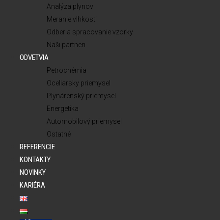
Analýza plynov
Meranie vlhkosti
Odber a spracovanie vzorky
Naši partneri
ODVETVIA
Petrochémia
Oceliarsky priemysel
Plynárenský priemysel
Energetika
Automobilový priemysel
Ostatné
REFERENCIE
KONTAKTY
NOVINKY
KARIÉRA