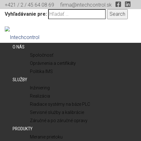
+421 / 2 / 45 64 08 69
firma@intechcontrol.sk
Vyhľadávanie pre:
O NÁS
Spoločnosť
Oprávnenia a certifikáty
Politika IMS
SLUŽBY
Inžiniering
Realizácia
Riadiace systémy na báze PLC
Servisné služby a kalibrácie
Záručné a po záručné opravy
PRODUKTY
Meranie prietoku